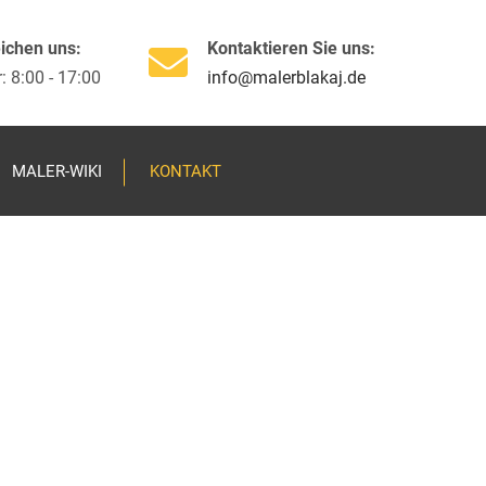
×
eichen uns:
Kontaktieren Sie uns:
: 8:00 - 17:00
info@malerblakaj.de
MALER-WIKI
KONTAKT
arbeiten
denarbeiten
rung
melpilzsanierung
erarbeiten