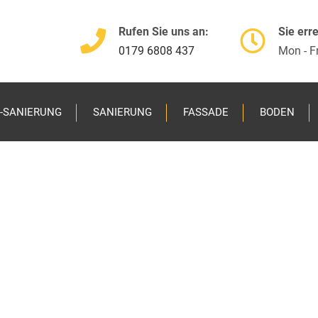
Rufen Sie uns an:
Sie err
0179 6808 437
Mon - Fr
-SANIERUNG
SANIERUNG
FASSADE
BODEN
Maler
Fassa
Sanie
Schim
Lacki