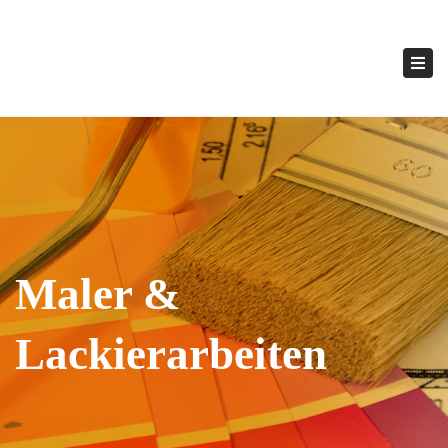
×
Tog
navi
Maler &
Lackierarbeiten