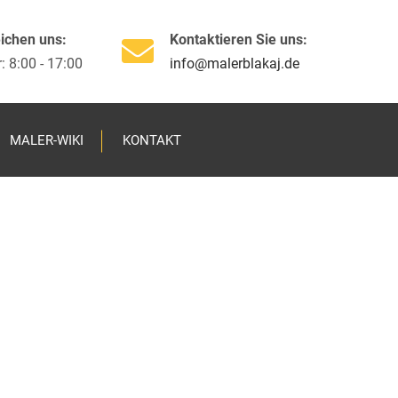
×
eichen uns:
Kontaktieren Sie uns:
: 8:00 - 17:00
info@malerblakaj.de
MALER-WIKI
KONTAKT
arbeiten
denarbeiten
rung
melpilzsanierung
erarbeiten