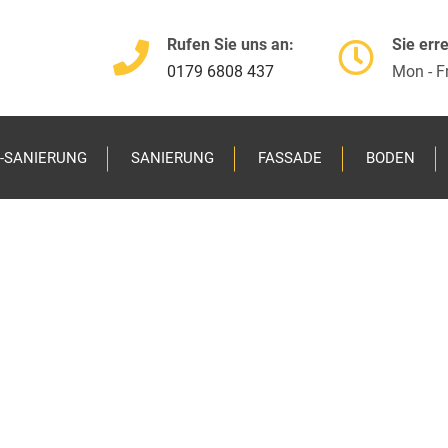
Rufen Sie uns an:
Sie err
0179 6808 437
Mon - Fr
-SANIERUNG
SANIERUNG
FASSADE
BODEN
Maler
Fassa
Sanie
Schim
Lacki