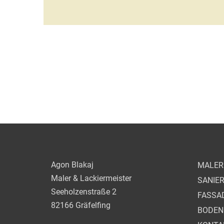
Agon Blakaj
MALER 
Maler & Lackiermeister
SANIE
Seeholzenstraße 2
FASSA
82166 Gräfelfing
BODEN